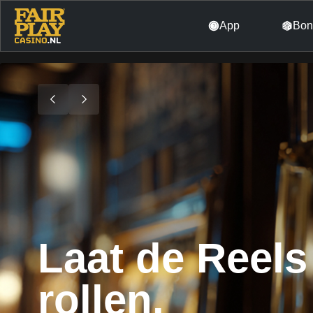
App
Bon
Laat de Reels
rollen.