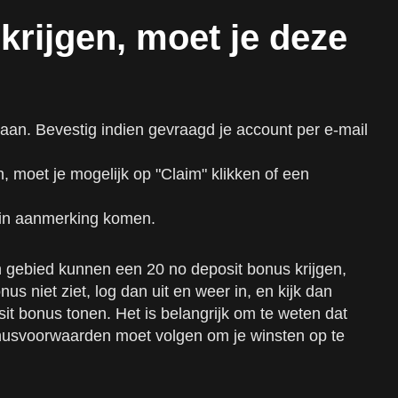
krijgen, moet je deze
aan. Bevestig indien gevraagd je account per e-mail
, moet je mogelijk op "Claim" klikken of een
e in aanmerking komen.
én gebied kunnen een 20 no deposit bonus krijgen,
us niet ziet, log dan uit en weer in, en kijk dan
it bonus tonen. Het is belangrijk om te weten dat
bonusvoorwaarden moet volgen om je winsten op te