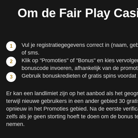
Om de Fair Play Casi
Vul je registratiegegevens correct in (naam, 
of sms.
Klik op "Promoties" of "Bonus" en kies vervolge
bonuscode invoeren, afhankelijk van de promot
Gebruik bonuskredieten of gratis spins voordat
Er kan een landlimiet zijn op het aanbod als het geog
terwijl nieuwe gebruikers in een ander gebied 30 gratis
opnieuw in het Promoties gebied. Na de eerste verific
zelfs als je geen storting hoeft te doen om de bonus
nemen.