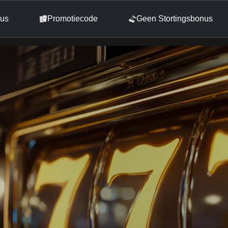
us
Promotiecode
Geen Stortingsbonus