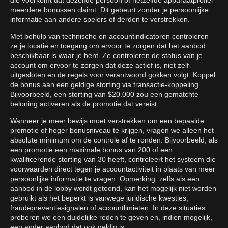
meerdere bonussen claimt. Dit gebeurt zonder je persoonlijke
informatie aan andere spelers of derden te verstrekken.
Met behulp van technische en accountindicatoren controleren
ze je locatie en toegang om ervoor te zorgen dat het aanbod
beschikbaar is waar je bent. Ze controleren de status van je
account om ervoor te zorgen dat deze actief is, niet zelf-
uitgesloten en de regels voor verantwoord gokken volgt. Koppel
de bonus aan een geldige storting via transactie-koppeling.
Bijvoorbeeld, een storting van $20.000 zou een gematchte
beloning activeren als de promotie dat vereist.
Wanneer je meer bewijs moet verstrekken om een bepaalde
promotie of hoger bonusniveau te krijgen, vragen we alleen het
absolute minimum om de controle af te ronden. Bijvoorbeeld, als
een promotie een maximale bonus van 200 of een
kwalificerende storting van 30 heeft, controleert het systeem die
voorwaarden direct tegen je accountactiviteit in plaats van meer
persoonlijke informatie te vragen. Opmerking: zelfs als een
aanbod in de lobby wordt getoond, kan het mogelijk niet worden
gebruikt als het beperkt is vanwege juridische kwesties,
fraudepreventiesignalen of accountlimieten. In deze situaties
proberen we een duidelijke reden te geven en, indien mogelijk,
een ander aanbod dat ook geldig is.