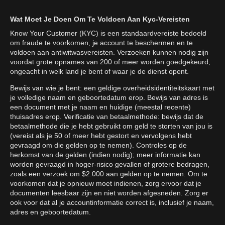
Wat Moet Je Doen Om Te Voldoen Aan Kyc-Vereisten
Know Your Customer (KYC) is een standaardvereiste bedoeld
om fraude te voorkomen, je account te beschermen en te
voldoen aan antiwitwasvereisten. Verzoeken kunnen nodig zijn
voordat grote opnames van 200 of meer worden goedgekeurd,
ongeacht in welk land je bent of waar je de dienst opent.
Bewijs van wie je bent: een geldige overheidsidentiteitskaart met
je volledige naam en geboortedatum erop. Bewijs van adres is
een document met je naam en huidige (meestal recente)
thuisadres erop. Verificatie van betaalmethode: bewijs dat de
betaalmethode die je hebt gebruikt om geld te storten van jou is
(vereist als je 50 of meer hebt gestort en vervolgens hebt
gevraagd om die gelden op te nemen). Controles op de
herkomst van de gelden (indien nodig); meer informatie kan
worden gevraagd in hoger-risico gevallen of grotere bedragen,
zoals een verzoek om $2.000 aan gelden op te nemen. Om te
voorkomen dat je opnieuw moet indienen, zorg ervoor dat je
documenten leesbaar zijn en niet worden afgesneden. Zorg er
ook voor dat al je accountinformatie correct is, inclusief je naam,
adres en geboortedatum.