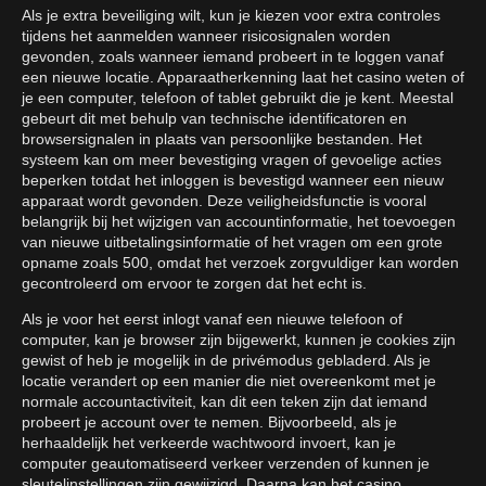
Als je extra beveiliging wilt, kun je kiezen voor extra controles
tijdens het aanmelden wanneer risicosignalen worden
gevonden, zoals wanneer iemand probeert in te loggen vanaf
een nieuwe locatie. Apparaatherkenning laat het casino weten of
je een computer, telefoon of tablet gebruikt die je kent. Meestal
gebeurt dit met behulp van technische identificatoren en
browsersignalen in plaats van persoonlijke bestanden. Het
systeem kan om meer bevestiging vragen of gevoelige acties
beperken totdat het inloggen is bevestigd wanneer een nieuw
apparaat wordt gevonden. Deze veiligheidsfunctie is vooral
belangrijk bij het wijzigen van accountinformatie, het toevoegen
van nieuwe uitbetalingsinformatie of het vragen om een grote
opname zoals 500, omdat het verzoek zorgvuldiger kan worden
gecontroleerd om ervoor te zorgen dat het echt is.
Als je voor het eerst inlogt vanaf een nieuwe telefoon of
computer, kan je browser zijn bijgewerkt, kunnen je cookies zijn
gewist of heb je mogelijk in de privémodus gebladerd. Als je
locatie verandert op een manier die niet overeenkomt met je
normale accountactiviteit, kan dit een teken zijn dat iemand
probeert je account over te nemen. Bijvoorbeeld, als je
herhaaldelijk het verkeerde wachtwoord invoert, kan je
computer geautomatiseerd verkeer verzenden of kunnen je
sleutelinstellingen zijn gewijzigd. Daarna kan het casino