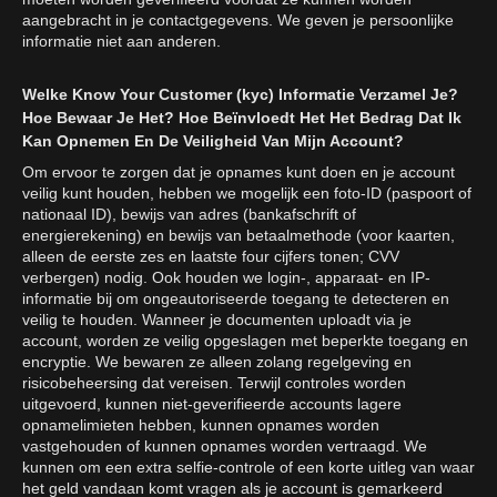
aangebracht in je contactgegevens. We geven je persoonlijke
informatie niet aan anderen.
Welke Know Your Customer (kyc) Informatie Verzamel Je?
Hoe Bewaar Je Het? Hoe Beïnvloedt Het Het Bedrag Dat Ik
Kan Opnemen En De Veiligheid Van Mijn Account?
Om ervoor te zorgen dat je opnames kunt doen en je account
veilig kunt houden, hebben we mogelijk een foto-ID (paspoort of
nationaal ID), bewijs van adres (bankafschrift of
energierekening) en bewijs van betaalmethode (voor kaarten,
alleen de eerste zes en laatste four cijfers tonen; CVV
verbergen) nodig. Ook houden we login-, apparaat- en IP-
informatie bij om ongeautoriseerde toegang te detecteren en
veilig te houden. Wanneer je documenten uploadt via je
account, worden ze veilig opgeslagen met beperkte toegang en
encryptie. We bewaren ze alleen zolang regelgeving en
risicobeheersing dat vereisen. Terwijl controles worden
uitgevoerd, kunnen niet-geverifieerde accounts lagere
opnamelimieten hebben, kunnen opnames worden
vastgehouden of kunnen opnames worden vertraagd. We
kunnen om een extra selfie-controle of een korte uitleg van waar
het geld vandaan komt vragen als je account is gemarkeerd