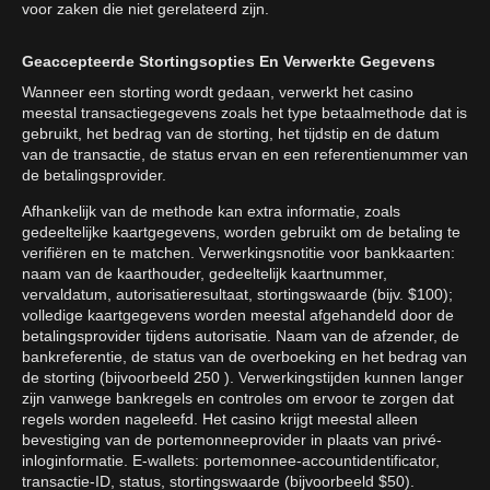
voor zaken die niet gerelateerd zijn.
Geaccepteerde Stortingsopties En Verwerkte Gegevens
Wanneer een storting wordt gedaan, verwerkt het casino
meestal transactiegegevens zoals het type betaalmethode dat is
gebruikt, het bedrag van de storting, het tijdstip en de datum
van de transactie, de status ervan en een referentienummer van
de betalingsprovider.
Afhankelijk van de methode kan extra informatie, zoals
gedeeltelijke kaartgegevens, worden gebruikt om de betaling te
verifiëren en te matchen. Verwerkingsnotitie voor bankkaarten:
naam van de kaarthouder, gedeeltelijk kaartnummer,
vervaldatum, autorisatieresultaat, stortingswaarde (bijv. $100);
volledige kaartgegevens worden meestal afgehandeld door de
betalingsprovider tijdens autorisatie. Naam van de afzender, de
bankreferentie, de status van de overboeking en het bedrag van
de storting (bijvoorbeeld 250 ). Verwerkingstijden kunnen langer
zijn vanwege bankregels en controles om ervoor te zorgen dat
regels worden nageleefd. Het casino krijgt meestal alleen
bevestiging van de portemonneeprovider in plaats van privé-
inloginformatie. E-wallets: portemonnee-accountidentificator,
transactie-ID, status, stortingswaarde (bijvoorbeeld $50).