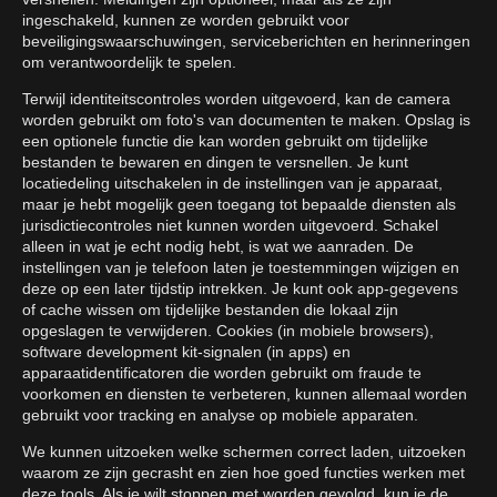
ingeschakeld, kunnen ze worden gebruikt voor
beveiligingswaarschuwingen, serviceberichten en herinneringen
om verantwoordelijk te spelen.
Terwijl identiteitscontroles worden uitgevoerd, kan de camera
worden gebruikt om foto's van documenten te maken. Opslag is
een optionele functie die kan worden gebruikt om tijdelijke
bestanden te bewaren en dingen te versnellen. Je kunt
locatiedeling uitschakelen in de instellingen van je apparaat,
maar je hebt mogelijk geen toegang tot bepaalde diensten als
jurisdictiecontroles niet kunnen worden uitgevoerd. Schakel
alleen in wat je echt nodig hebt, is wat we aanraden. De
instellingen van je telefoon laten je toestemmingen wijzigen en
deze op een later tijdstip intrekken. Je kunt ook app-gegevens
of cache wissen om tijdelijke bestanden die lokaal zijn
opgeslagen te verwijderen. Cookies (in mobiele browsers),
software development kit-signalen (in apps) en
apparaatidentificatoren die worden gebruikt om fraude te
voorkomen en diensten te verbeteren, kunnen allemaal worden
gebruikt voor tracking en analyse op mobiele apparaten.
We kunnen uitzoeken welke schermen correct laden, uitzoeken
waarom ze zijn gecrasht en zien hoe goed functies werken met
deze tools. Als je wilt stoppen met worden gevolgd, kun je de