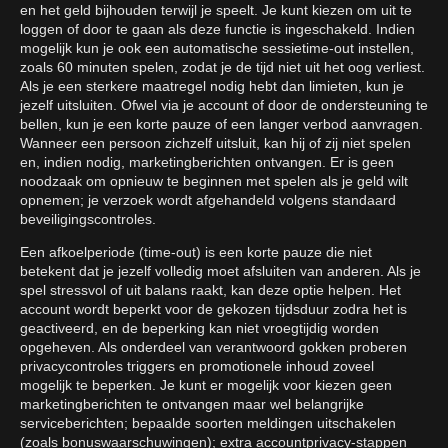
en het geld bijhouden terwijl je speelt. Je kunt kiezen om uit te
loggen of door te gaan als deze functie is ingeschakeld. Indien
mogelijk kun je ook een automatische sessietime-out instellen,
zoals 60 minuten spelen, zodat je de tijd niet uit het oog verliest.
Als je een sterkere maatregel nodig hebt dan limieten, kun je
jezelf uitsluiten. Ofwel via je account of door de ondersteuning te
bellen, kun je een korte pauze of een langer verbod aanvragen.
Wanneer een persoon zichzelf uitsluit, kan hij of zij niet spelen
en, indien nodig, marketingberichten ontvangen. Er is geen
noodzaak om opnieuw te beginnen met spelen als je geld wilt
opnemen; je verzoek wordt afgehandeld volgens standaard
beveiligingscontroles.
Een afkoelperiode (time-out) is een korte pauze die niet
betekent dat je jezelf volledig moet afsluiten van anderen. Als je
spel stressvol of uit balans raakt, kan deze optie helpen. Het
account wordt beperkt voor de gekozen tijdsduur zodra het is
geactiveerd, en de beperking kan niet vroegtijdig worden
opgeheven. Als onderdeel van verantwoord gokken proberen
privacycontroles triggers en promotionele inhoud zoveel
mogelijk te beperken. Je kunt er mogelijk voor kiezen geen
marketingberichten te ontvangen maar wel belangrijke
serviceberichten; bepaalde soorten meldingen uitschakelen
(zoals bonuswaarschuwingen); extra accountprivacy-stappen