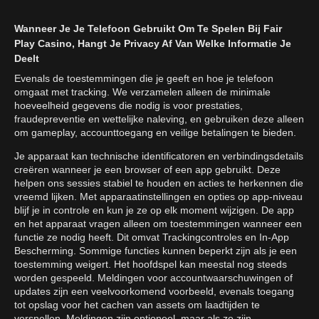
Wanneer Je Je Telefoon Gebruikt Om Te Spelen Bij Fair
Play Casino, Hangt Je Privacy Af Van Welke Informatie Je
Deelt
Evenals de toestemmingen die je geeft en hoe je telefoon
omgaat met tracking. We verzamelen alleen de minimale
hoeveelheid gegevens die nodig is voor prestaties,
fraudepreventie en wettelijke naleving, en gebruiken deze alleen
om gameplay, accounttoegang en veilige betalingen te bieden.
Je apparaat kan technische identificatoren en verbindingsdetails
creëren wanneer je een browser of een app gebruikt. Deze
helpen ons sessies stabiel te houden en acties te herkennen die
vreemd lijken. Met apparaatinstellingen en opties op app-niveau
blijf je in controle en kun je ze op elk moment wijzigen. De app
en het apparaat vragen alleen om toestemmingen wanneer een
functie ze nodig heeft. Dit omvat Trackingcontroles en In-App
Bescherming. Sommige functies kunnen beperkt zijn als je een
toestemming weigert. Het hoofdspel kan meestal nog steeds
worden gespeeld. Meldingen voor accountwaarschuwingen of
updates zijn een veelvoorkomend voorbeeld, evenals toegang
tot opslag voor het cachen van assets om laadtijden te
versnellen. Meldingen zijn optioneel, maar als ze zijn