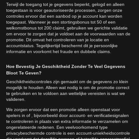
Terwijl de toegang tot je gegevens beperkt, gelogd en alleen
toegestaan is voor geautoriseerde processen, zorgen onze
controles ervoor dat een aanbod op je account kan worden
toegepast. Wanneer je een stortingsbonus tot 50 of een
welkomstbonus tot 200 claimt, gebruiken we gerichte validatie
om ervoor te zorgen dat je voldoet aan de voorwaarden van de
promotie. Dit omvat het controleren van je locatie en
accountstatus. Tegelijkertijd beschermt dit je persoonlijke
informatie en voorkomt het fraude en dubbele claims.
Hoe Bevestig Je Geschiktheid Zonder Te Veel Gegevens
Bloot Te Geven?
Geschiktheidscontroles zijn gemaakt om de gegevens zo klein
mogelijk te houden. Alleen wat nodig is om de promotie correct
te gebruiken en te voldoen aan wettelijke vereisten is wat we
valideren.
We zorgen ervoor dat een promotie alleen openstaat voor
spelers in of , bijvoorbeeld door account- en verificatiesignalen
te controleren in plaats van extra informatie te verzamelen om
ongerelateerde redenen. Een veelvoorkomend type
privacybeschermde controle is een account-uniekheidscontrole
die voorkomt dat dezelfde persoon of hetzelfde apparaatprofiel