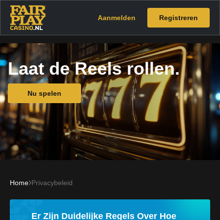
Aanmelden
Registreren
Laat de Reels rollen.
Nu spelen
Home
Privacybeleid
Er Zijn Duidelijke Regels Over Hoe