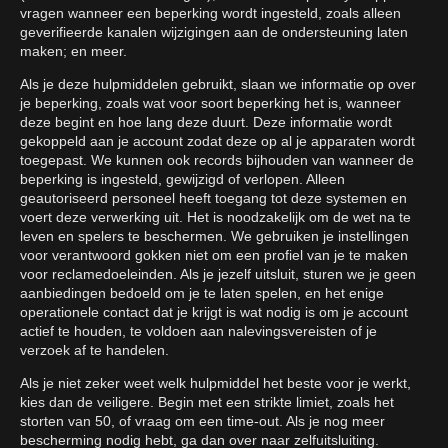
vragen wanneer een beperking wordt ingesteld, zoals alleen
geverifieerde kanalen wijzigingen aan de ondersteuning laten
maken; en meer.
Als je deze hulpmiddelen gebruikt, slaan we informatie op over
je beperking, zoals wat voor soort beperking het is, wanneer
deze begint en hoe lang deze duurt. Deze informatie wordt
gekoppeld aan je account zodat deze op al je apparaten wordt
toegepast. We kunnen ook records bijhouden van wanneer de
beperking is ingesteld, gewijzigd of verlopen. Alleen
geautoriseerd personeel heeft toegang tot deze systemen en
voert deze verwerking uit. Het is noodzakelijk om de wet na te
leven en spelers te beschermen. We gebruiken je instellingen
voor verantwoord gokken niet om een profiel van je te maken
voor reclamedoeleinden. Als je jezelf uitsluit, sturen we je geen
aanbiedingen bedoeld om je te laten spelen, en het enige
operationele contact dat je krijgt is wat nodig is om je account
actief te houden, te voldoen aan nalevingsvereisten of je
verzoek af te handelen.
Als je niet zeker weet welk hulpmiddel het beste voor je werkt,
kies dan de veiligere. Begin met een strikte limiet, zoals het
storten van 50, of vraag om een time-out. Als je nog meer
bescherming nodig hebt, ga dan over naar zelfuitsluiting.