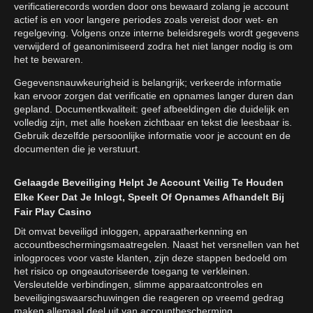
verificatierecords worden door ons bewaard zolang je account
actief is en voor langere periodes zoals vereist door wet- en
regelgeving. Volgens onze interne beleidsregels wordt gegevens
verwijderd of geanonimiseerd zodra het niet langer nodig is om
het te bewaren.
Gegevensnauwkeurigheid is belangrijk; verkeerde informatie
kan ervoor zorgen dat verificatie en opnames langer duren dan
gepland. Documentkwaliteit: geef afbeeldingen die duidelijk en
volledig zijn, met alle hoeken zichtbaar en tekst die leesbaar is.
Gebruik dezelfde persoonlijke informatie voor je account en de
documenten die je verstuurt.
Gelaagde Beveiliging Helpt Je Account Veilig Te Houden
Elke Keer Dat Je Inlogt, Speelt Of Opnames Afhandelt Bij
Fair Play Casino
Dit omvat beveiligd inloggen, apparaatherkenning en
accountbeschermingsmaatregelen. Naast het versnellen van het
inlogproces voor vaste klanten, zijn deze stappen bedoeld om
het risico op ongeautoriseerde toegang te verkleinen.
Versleutelde verbindingen, slimme apparaatcontroles en
beveiligingswaarschuwingen die reageren op vreemd gedrag
maken allemaal deel uit van accountbescherming.