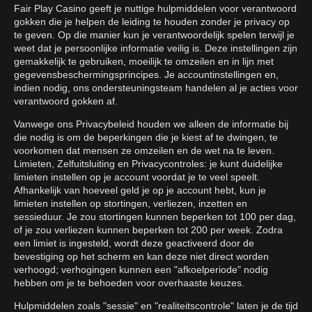
Fair Play Casino geeft je nuttige hulpmiddelen voor verantwoord
gokken die je helpen de leiding te houden zonder je privacy op
te geven. Op die manier kun je verantwoordelijk spelen terwijl je
weet dat je persoonlijke informatie veilig is. Deze instellingen zijn
gemakkelijk te gebruiken, moeilijk te omzeilen en in lijn met
gegevensbeschermingsprincipes. Je accountinstellingen en,
indien nodig, ons ondersteuningsteam handelen al je acties voor
verantwoord gokken af.
Vanwege ons Privacybeleid houden we alleen de informatie bij
die nodig is om de beperkingen die je kiest af te dwingen, te
voorkomen dat mensen ze omzeilen en de wet na te leven.
Limieten, Zelfuitsluiting en Privacycontroles: je kunt duidelijke
limieten instellen op je account voordat je te veel speelt.
Afhankelijk van hoeveel geld je op je account hebt, kun je
limieten instellen op stortingen, verliezen, inzetten en
sessieduur. Je zou stortingen kunnen beperken tot 100 per dag,
of je zou verliezen kunnen beperken tot 200 per week. Zodra
een limiet is ingesteld, wordt deze geactiveerd door de
bevestiging op het scherm en kan deze niet direct worden
verhoogd; verhogingen kunnen een "afkoelperiode" nodig
hebben om je te behoeden voor overhaaste keuzes.
Hulpmiddelen zoals "sessie" en "realiteitscontrole" laten je de tijd