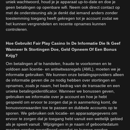
uniek wachtwoord, houd je je apparaat up-to-date en doe je
geen betalingen op openbare wifi. Neem ook direct contact op
met de ondersteuning als je denkt dat iemand anders zonder
toestemming toegang heeft gekregen tot je account zodat we
het kunnen vergrendelen en recente opnames kunnen
controleren.
Hoe Gebruikt Fair Play Casino In De Informatie Die Ik Geef
Wanneer Ik Stortingen Doe, Geld Opneem Of Een Bonus
Krijg?
Om betalingen af te handelen, fraude te voorkomen en te
voldoen aan licentie- en antiwitwasregels (AML), moeten we je
informatie gebruiken. We kunnen onze betalingsproviders alleen
de informatie geven die ze nodig hebben over stortingen en
opnames, zoals je naam, het bedrag van de transactie en een
unieke betalingsidentificator. Wanneer we bonussen geven,
gebruiken we informatie over je account en hoe je hebt
gespeeld om ervoor te zorgen dat je in aanmerking komt, de
bonusvoorwaarden toe te passen en dubbele accounts op te
sporen. We gebruiken ook locatie- en apparaatgegevens om
ervoor te zorgen dat je toegang hebt vanuit een wettelijk gebied
als je speelt vanuit . Wijzigingen in je naam of geboortedatum
moeten worden geverifieerd voordat ze kunnen worden