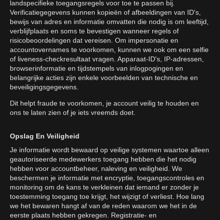
landspecifieke toegangsregels voor toe te passen bij.
Verificatiegegevens kunnen kopieën of afbeeldingen van ID's,
bewijs van adres en informatie omvatten die nodig is om leeftijd,
verblijfplaats en soms te bevestigen wanneer regels of
risicobeoordelingen dat vereisen. Om impersonatie en
accountovernames te voorkomen, kunnen we ook om een selfie
of liveness-checkresultaat vragen. Apparaat-ID's, IP-adressen,
browserinformatie en tijdstempels van inlogpogingen en
belangrijke acties zijn enkele voorbeelden van technische en
beveiligingsgegevens.
Dit helpt fraude te voorkomen, je account veilig te houden en
ons te laten zien of je iets vreemds doet.
Opslag En Veiligheid
Je informatie wordt bewaard op veilige systemen waartoe alleen
geautoriseerde medewerkers toegang hebben die het nodig
hebben voor accountbeheer, naleving en veiligheid. We
beschermen je informatie met encryptie, toegangscontroles en
monitoring om de kans te verkleinen dat iemand er zonder je
toestemming toegang toe krijgt, het wijzigt of verliest. Hoe lang
we het bewaren hangt af van de reden waarom we het in de
eerste plaats hebben gekregen. Registratie- en